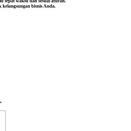
alu tepat waktu dan sesuai aturan.
uk kelangsungan bisnis Anda.
*