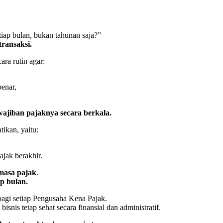
ap bulan, bukan tahunan saja?”
transaksi.
ara rutin agar:
enar,
wajiban pajaknya secara berkala.
ikan, yaitu:
ajak berakhir.
masa pajak
.
ap bulan.
bagi setiap Pengusaha Kena Pajak.
nis tetap sehat secara finansial dan administratif.