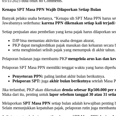
05/11/2025
duta oftax
no Comments.
Kenapa SPT Masa PPN Wajib Dilaporkan Setiap Bulan
Banyak pelaku usaha bertanya, “Kenapa sih SPT Masa PPN harus seti
Jawabannya sederhana:
karena PPN dikenakan setiap kali terjadi 
Setiap penjualan atau pembelian yang kena pajak harus dilaporkan sec
DJP bisa memantau aktivitas usaha dengan akurat,
PKP dapat mengkreditkan pajak masukan dan keluaran secara b
serta menghindari selisih pajak yang menumpuk di akhir tahun.
Pelaporan bulanan juga membantu PKP
mengelola arus kas dan ke
Pelaporan SPT Masa PPN memiliki tenggat waktu yang harus diperhat
Penyetoran PPN:
paling lambat akhir bulan berikutnya.
Pelaporan SPT:
juga
akhir bulan berikutnya
setelah Masa P
Jika terlambat, PKP akan dikenakan
denda sebesar Rp500.000 per 
Maka dari itu, penting untuk
lapor sebelum tanggal 30 atau 31 seti
Melaporkan
SPT Masa PPN
setiap bulan adalah kewajiban penting 
Selain menunjukkan kepatuhan pajak, pelaporan rutin juga membantu bis