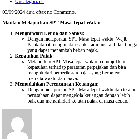
Uncategorized
03/09/2024
duta oftax
no Comments.
Manfaat Melaporkan SPT Masa Tepat Waktu
Menghindari Denda dan Sanksi
:
Dengan melaporkan SPT Masa tepat waktu, Wajib
Pajak dapat menghindari sanksi administratif dan bunga
yang dapat menambah beban pajak.
Kepatuhan Pajak
:
Melaporkan SPT Masa tepat waktu menunjukkan
kepatuhan terhadap peraturan perpajakan dan bisa
menghindari pemeriksaan pajak yang berpotensi
menyita waktu dan biaya.
Memudahkan Perencanaan Keuangan
:
Dengan melaporkan SPT Masa tepat waktu dan teratur,
perusahaan dapat mengelola keuangan dengan lebih
baik dan menghindari kejutan pajak di masa depan.